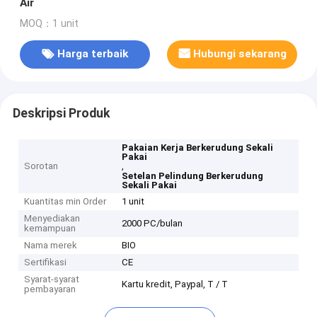
Air
MOQ：1 unit
Harga terbaik
Hubungi sekarang
Deskripsi Produk
Pakaian Kerja Berkerudung Sekali
Pakai
Sorotan
,
Setelan Pelindung Berkerudung
Sekali Pakai
Kuantitas min Order
1 unit
Menyediakan
2000 PC/bulan
kemampuan
Nama merek
BIO
Sertifikasi
CE
Syarat-syarat
Kartu kredit, Paypal, T / T
pembayaran