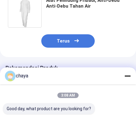
Alat Pelindung Pribadi, Anti-Debu
Anti-Debu Tahan Air
Terus
Rekomendasi Produk
chaya
3:08 AM
Good day, what product are you looking for?
PPE Anti Virus
Masker Wajah Sekali
Masker Pelind
Peralatan
Pakai Biru
Harian KN95 