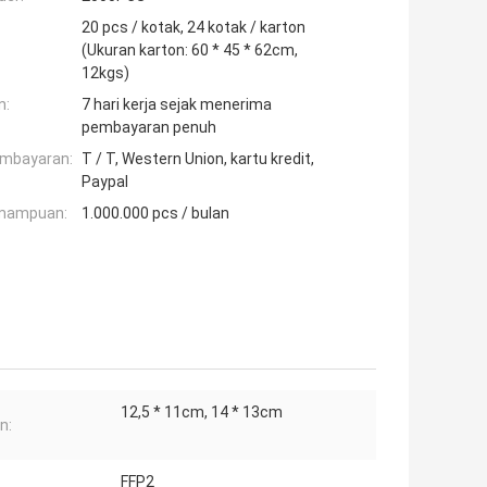
20 pcs / kotak, 24 kotak / karton
(Ukuran karton: 60 * 45 * 62cm,
12kgs)
n:
7 hari kerja sejak menerima
pembayaran penuh
embayaran:
T / T, Western Union, kartu kredit,
Paypal
mampuan:
1.000.000 pcs / bulan
12,5 * 11cm, 14 * 13cm
n:
FFP2