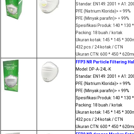
Standar: EN149: 2001 + A1: 20
PFE (Natrium Klorida)> = 99%
PFE (Minyak parafin)> = 99%
Spesifikasi Produk: 140 * 130
Packing: 18 buah / kotak
Ukuran kotak: 145 * 145 * 30
432 pcs / 24 kotak / CTN
Ukuran CTN: 600 * 450 * 620
FFP3 NR Particle Filtering Ha
Model: DP-A-24L-K
Standar: EN149: 2001 + A1: 20
PFE (Natrium Klorida)> = 99%
PFE (Minyak parafin)> = 99%
Spesifikasi Produk: 140 * 130
Packing: 18 buah / kotak
Ukuran kotak: 145 * 145 * 30
432 pcs / 24 kotak / CTN
Ukuran CTN: 600 * 450 * 620