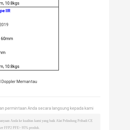
m, 10.8kgs
pe IIR
 2019
 * 60mm
0mm
m, 10.8kgs
l Doppler Memantau
an permintaan Anda secara langsung kepada kami