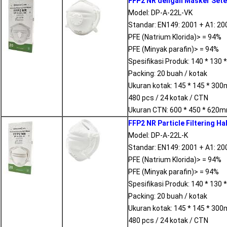
FFP2 NR dengan Masker Seten
Model: DP-A-22L-VK
Standar: EN149: 2001 + A1: 20
PFE (Natrium Klorida)> = 94%
PFE (Minyak parafin)> = 94%
Spesifikasi Produk: 140 * 130
Packing: 20 buah / kotak
Ukuran kotak: 145 * 145 * 30
480 pcs / 24 kotak / CTN
Ukuran CTN: 600 * 450 * 620
FFP2 NR Particle Filtering Ha
Model: DP-A-22L-K
Standar: EN149: 2001 + A1: 20
PFE (Natrium Klorida)> = 94%
PFE (Minyak parafin)> = 94%
Spesifikasi Produk: 140 * 130
Packing: 20 buah / kotak
Ukuran kotak: 145 * 145 * 30
480 pcs / 24 kotak / CTN