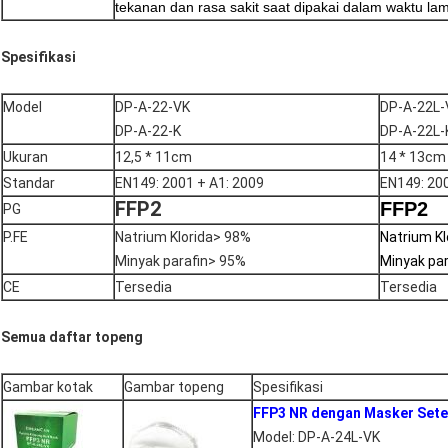
tekanan dan rasa sakit saat dipakai dalam waktu la
Spesifikasi
Model
DP-A-22-VK
DP-A-22L-
DP-A-22-K
DP-A-22L-
Ukuran
12,5 * 11cm
14 * 13cm
Standar
EN149: 2001 + A1: 2009
EN149: 200
FFP2
FFP2
PG
P.
FE
Natrium Klorida> 98%
Natrium Kl
Minyak parafin> 95%
Minyak pa
CE
Tersedia
Tersedia
Semua daftar topeng
Gambar kotak
Gambar topeng
Spesifikasi
FFP3 NR dengan Masker Seten
Model: DP-A-24L-VK