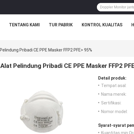
TENTANG KAMI
TUR PABRIK
KONTROL KUALITAS
H
 Pelindung Pribadi CE PPE Masker FFP2 PFE> 95%
Alat Pelindung Pribadi CE PPE Masker FFP2 PF
Detail produk:
Tempat asal:
Nama merek:
Sertifikasi:
Nomor model:
Syarat-syarat pe
Kuantitas min Or