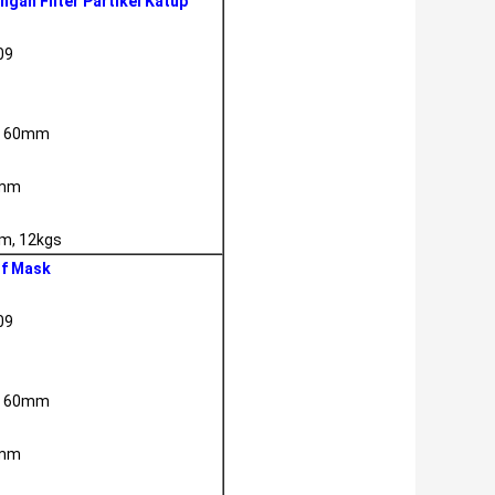
gah Filter Partikel Katup
09
 * 60mm
0mm
mm, 12kgs
lf Mask
09
 * 60mm
0mm