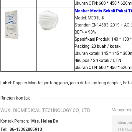
Ukuran CTN: 600 * 450 * 620m
Masker Medis Sekali Pakai Ti
Model: ME01L-K
Standar: EN14683: 2019 + AC:
BEF> = 98%
Spesifikasi Produk: 140 * 130
Packing: 20 buah / kotak
Ukuran kotak: 145 * 145 * 30
480 pcs / 24 kotak / CTN
Ukuran CTN: 600 * 450 * 620m
,
,
Label:
Doppler Monitor jantung janin
janin detak jantung doppler
Feta
Rincian kontak
WUXI BIOMEDICAL TECHNOLOGY CO., LTD.
Mengirimk
Kontak Person:
Mrs. Helen Bo
Tel:
86-13382885910