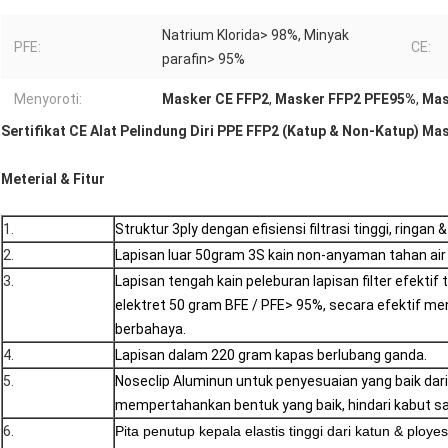
Natrium Klorida> 98%, Minyak
PFE:
CE:
parafin> 95%
Menyoroti:
Masker CE FFP2
,
Masker FFP2 PFE95%
,
Mas
Sertifikat CE Alat Pelindung Diri PPE FFP2 (Katup & Non-Katup) M
Meterial & Fitur
1.
Struktur 3ply dengan efisiensi filtrasi tinggi, ringan 
2.
Lapisan luar 50gram 3S kain non-anyaman tahan air
3.
Lapisan tengah kain peleburan lapisan filter efektif
elektret 50 gram BFE / PFE> 95%, secara efektif me
berbahaya.
4.
Lapisan dalam 220 gram kapas berlubang ganda.
5.
Noseclip Aluminun untuk penyesuaian yang baik dar
mempertahankan bentuk yang baik, hindari kabut
6.
Pita penutup kepala elastis tinggi dari katun & ploy