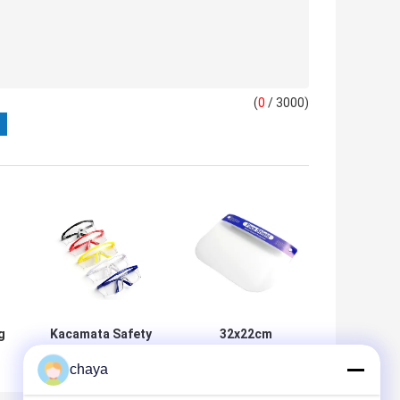
(
0
/ 3000)
g
Kacamata Safety
32x22cm
3
Anti Fog Anti
Pelindung Wajah
chaya
t
Gores 1pc / Bag
Transparan
Clear
Dengan Pita