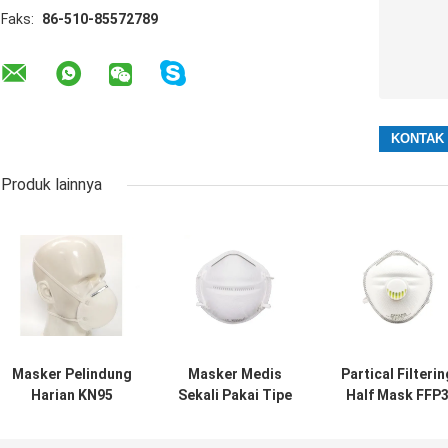
Faks:
86-510-85572789
Produk lainnya
Masker Pelindung
Masker Medis
Partical Filterin
Harian KN95
Sekali Pakai Tipe
Half Mask FFP
Dengan Standar
IIR BEF98% APD
BFE99% PPE Ala
GB2626-2006
Alat Pelindung
Pelindung Diri