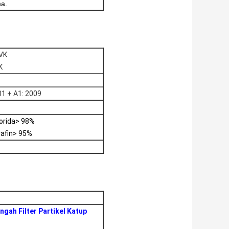
ma.
VK
K
1 + A1: 2009
orida> 98%
rafin> 95%
gah Filter Partikel Katup