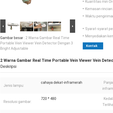
Kuantitas min Or
Kemasan rincian:
Waktu pengirima
Syarat-syarat p
Menyediakan ke
Gambar besar :
2 Warna Gambar Real Time
Portable Vein Viewer Vein Detector Dengan 3
Kontak
Bright Adjustable
2 Warna Gambar Real Time Portable Vein Viewer Vein Detec
Deskripsi
cahaya dekat-inframerah
Panj
Jenis lampu:
infram
720 * 480
Kedal
Resolusi gambar:
Terliha