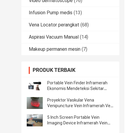
Video dermatoscope
(76)
Infusion Pump medis
(13)
Vena Locator perangkat
(68)
Aspirasi Vacuum Manual
(14)
Makeup permanen mesin
(7)
PRODUK TERBAIK
Portable Vein Finder Inframerah
Ekonomis Mendeteksi Sekitar
10mm Kedalaman Troli Vena
Tersedia
Proyektor Vaskular Vena
Venipuncture Vein Inframerah Vein
Locator Golden Aluminium
5 Inch Screen Portable Vein
Imaging Device Inframerah Vein
Finder Untuk Pasien Dengan