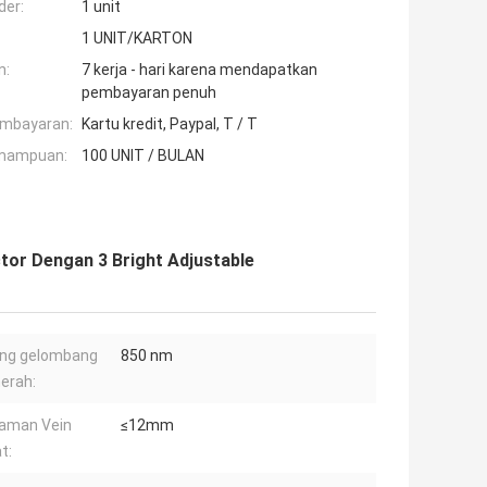
der:
1 unit
1 UNIT/KARTON
n:
7 kerja - hari karena mendapatkan
pembayaran penuh
embayaran:
Kartu kredit, Paypal, T / T
mampuan:
100 UNIT / BULAN
tor Dengan 3 Bright Adjustable
ang gelombang
850 nm
erah:
aman Vein
≤12mm
t: