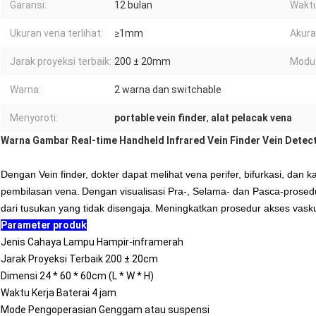
Garansi:
12 bulan
Waktu
Ukuran vena terlihat:
≥1mm
Akura
Jarak proyeksi terbaik:
200 ± 20mm
Modus
Warna:
2 warna dan switchable
Menyoroti:
portable vein finder
,
alat pelacak vena
Warna Gambar Real-time Handheld Infrared Vein Finder Vein Detect
Dengan Vein finder, dokter dapat melihat vena perifer, bifurkasi, dan ka
pembilasan vena.
Dengan visualisasi Pra-, Selama- dan Pasca-prosedu
dari tusukan yang tidak disengaja.
Meningkatkan prosedur akses vaskul
Parameter produk
Jenis Cahaya Lampu Hampir-inframerah
Jarak Proyeksi Terbaik 200 ± 20cm
Dimensi 24 * 60 * 60cm (L * W * H)
Waktu Kerja Baterai 4 jam
Mode Pengoperasian Genggam atau suspensi