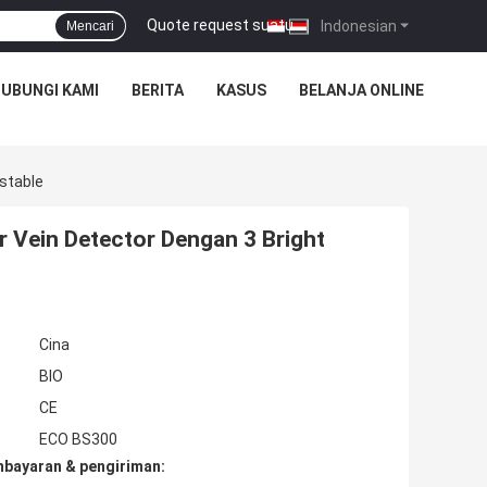
Quote request suatu
|
Indonesian
Mencari
UBUNGI KAMI
BERITA
KASUS
BELANJA ONLINE
stable
r Vein Detector Dengan 3 Bright
Cina
BIO
CE
ECO BS300
mbayaran & pengiriman: