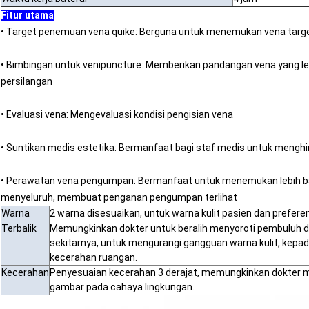
Fitur utama
• Target penemuan vena quike: Berguna untuk menemukan vena targe
• Bimbingan untuk venipuncture: Memberikan pandangan vena yang lebi
persilangan
• Evaluasi vena: Mengevaluasi kondisi pengisian vena
• Suntikan medis estetika: Bermanfaat bagi staf medis untuk menghi
• Perawatan vena pengumpan: Bermanfaat untuk menemukan lebih 
menyeluruh, membuat penganan pengumpan terlihat
Warna
2 warna disesuaikan, untuk warna kulit pasien dan prefere
Terbalik
Memungkinkan dokter untuk beralih menyoroti pembuluh d
sekitarnya, untuk mengurangi gangguan warna kulit, kepad
kecerahan ruangan.
Kecerahan
Penyesuaian kecerahan 3 derajat, memungkinkan dokter 
gambar pada cahaya lingkungan.