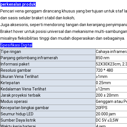
perkenalan produk
Pencari vena genggam dirancang khusus yang bertujuan untuk staf la
dan sasis seluler braket stabil dan kokoh;
Juga aksesoris, seperti mendorong tangan dan keranjang penyimpanan y
Braket hover untuk posisi universal dan mekanisme multi-sambungan y
misalnya fleksibilitas tinggi dan mudah dioperasikan dan sebagainya.
Spesifikasi Digital
Tipe ringan
Cahaya inframer
Panjang gelombang inframerah
850 nm
Informasi paket
52X30X23cm, 2.
Resolusi gambar
720 * 480
Ukuran Vena Terlihat
≥1mm
Ketepatan
0.25mm
Kedalaman Vena Terlihat
≤12mm
Jarak proyeksi terbaik
200 ± 20mm
Modus operasi
Genggam atau P
Kecepatan bingkai gambar
20FPS
Seumur hidup LED
20.000 jam
Sumber Daya listrik
DC 5V ≤3,5W
Waktu kerja baterai
4 jam