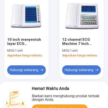
10 inch menyentuh
12 channel ECG
layar ECG
Machine 7 Inch
pemantauan sistem
Peralatan
MOQ:
1 unit
MOQ:
1 unit
Mode perekaman 3ch
Elektrokardiogram
dapatkan harga terbaru
dapatkan harga terbaru
+++ 6ch 6ch + 12ch
Dengan penuh
Keyboard
Hubungi sekarang
Hubungi sekarang
Hemat Waktu Anda
Biarkan kami menghubungi produk terbaik
dengan Anda.