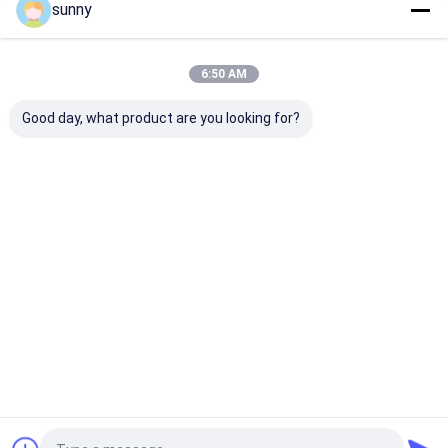
sunny
Kategori Kami
6:50 AM
Good day, what product are you looking for?
Portabel USG
Handheld Ultrasound
Hewan Ultras
Scanner
Scanner
Scanner
Rumah
Tentang
Hubungi
Desktop
kita
kami
Site
Sitemap
Privacy Policy
Kualitas
Portabel USG Scanner
Pabrik cina.Copyright © 2026 Wuxi
Biomedical Technology Co., Ltd.. All Rights Reserved.