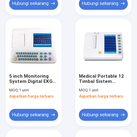
Hubungi sekarang
Hubungi sekarang
5 inch Monitoring
Medical Portable 12
System Digital EKG
Timbal Sistem
Mesin EKG dengan
Monitoring EKG 6
MOQ:
1 unit
MOQ:
1 unit
Rechargeable Li-ion
Channel Dengan 6
dapatkan harga terbaru
dapatkan harga terbaru
Battery
Bahasa
Hubungi sekarang
Hubungi sekarang