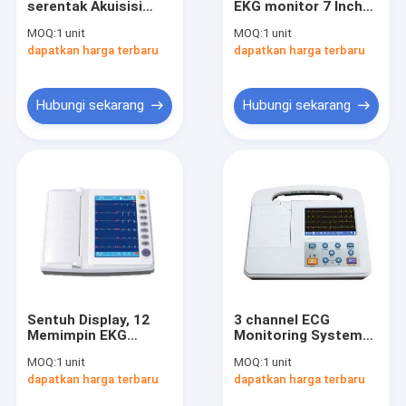
serentak Akuisisi
EKG monitor 7 Inch
Inframerah Vein Finder
Tampilan EKG Sistem
LCD Warna
MOQ:
1 unit
MOQ:
1 unit
Monitoring 3 Channel
dapatkan harga terbaru
Penganalisa Kulit Digital
dapatkan harga terbaru
Pemindai Ultrasound Warna Doppler
Hubungi sekarang
Hubungi sekarang
Peralatan Pelindung Pribadi APD
Digital Video Otoscope
Micro Derma Pen
Mesin Wajah Frekuensi Radio
Kamera Fundus Digital
Sentuh Display, 12
3 channel ECG
Digital elektronik Colposcope
Memimpin EKG
Monitoring System
Monitoring System
dengan 5 Inch
MOQ:
1 unit
MOQ:
1 unit
12 Saluran Format
resolusi layar 800 *
multi-parameter monitor pasien
dapatkan harga terbaru
dapatkan harga terbaru
Perekaman
480 layar warna