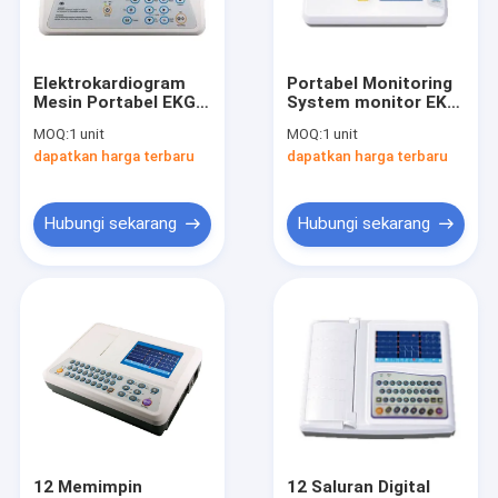
Tur Pabrik
Kontrol kualitas
Elektrokardiogram
Portabel Monitoring
Mesin Portabel EKG
System monitor EKG
Hubungi kami
Perangkat 80mm 3
EKG dengan 800 *
MOQ:
1 unit
MOQ:
1 unit
Channel Format
480 7 inch LCD / 40
dapatkan harga terbaru
dapatkan harga terbaru
Rekaman
Kasus Storage
Berita
kasus
Hubungi sekarang
Hubungi sekarang
Shopping Online
Portabel USG Scanner
Handheld Ultrasound Scanner
Hewan Ultrasound Scanner
12 Memimpin
12 Saluran Digital