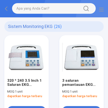
Sistem Monitoring EKG
(26)
320 * 240 3.5 Inch 1
3 saluran
Saluran EKG
pemantauan EKG
Monitoring System,
Perangkat, mesin
MOQ:
1 unit
MOQ:
1 unit
Auto / Man / RR Mode
EKG portabel Akurasi
dapatkan harga terbaru
dapatkan harga terbaru
Rhythm
Tinggi