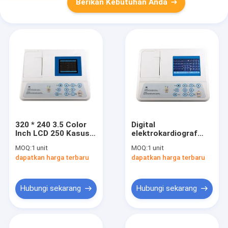
Berikan Kebutuhan Anda
320 * 240 3.5 Color
Digital
Inch LCD 250 Kasus
elektrokardiograf
Storage EKG 12
Portabel EKG 12 lead
MOQ:
1 unit
MOQ:
1 unit
Memimpin 50mm 1
Mesin 3 Channel
dapatkan harga terbaru
dapatkan harga terbaru
Saluran Format
Baterai Recording
Rechargeable Ni-MH
Hubungi sekarang
Hubungi sekarang