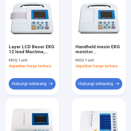
Layar LCD Besar EKG
Handheld mesin EKG
12 lead Machine,
monitor
RS232 dan USB
Elektrokardiografi
MOQ:
1 unit
MOQ:
1 unit
Interface
Untuk Rumah Sakit
dapatkan harga terbaru
dapatkan harga terbaru
Gunakan
Hubungi sekarang
Hubungi sekarang
Rumah
Produk
Tentang kami