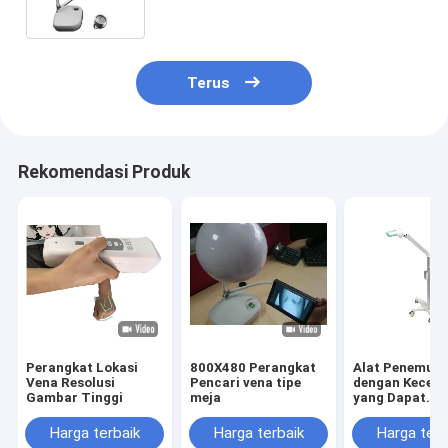
Terus
Rekomendasi Produk
Perangkat Lokasi
800X480 Perangkat
Alat Penemu V
Vena Resolusi
Pencari vena tipe
dengan Kecer
Gambar Tinggi
meja
yang Dapat
Disesuaikan
Harga terbaik
Harga terbaik
Harga terb