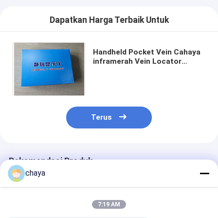
Sistem Monitoring EKG
Dapatkan Harga Terbaik Untuk
Oxygen Concentrator Humidifier
Video dermatoscope
Handheld Pocket Vein Cahaya
inframerah Vein Locator
Infusion Pump medis
Perangkat Vein Melihat Sistem
Mudah untuk mengadakan
Vena Locator perangkat
Aspirasi Vacuum Manual
Terus
Makeup permanen mesin
Rekomendasi Produk
chaya
7:19 AM