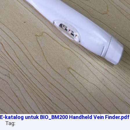
Tur Pabrik
Kontrol kualitas
Hubungi kami
Berita
kasus
Shopping Online
Portabel USG Scanner
Handheld Ultrasound Scanner
E-katalog untuk BIO_BM200 Handheld Vein Finder.pdf
Hewan Ultrasound Scanner
Tag: