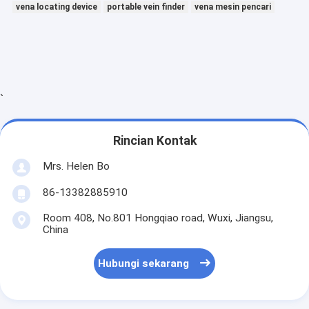
vena locating device
portable vein finder
vena mesin pencari
Inframerah Vein Finder
Penganalisa Kulit Digital
Pemindai Ultrasound Warna Doppler
`
Peralatan Pelindung Pribadi APD
Digital Video Otoscope
Rincian Kontak
Micro Derma Pen
Mrs. Helen Bo
Mesin Wajah Frekuensi Radio
86-13382885910
Room 408, No.801 Hongqiao road, Wuxi, Jiangsu,
Kamera Fundus Digital
China
Digital elektronik Colposcope
Hubungi sekarang
multi-parameter monitor pasien