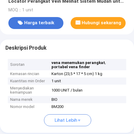
Locator Perangkat Vein Melihat Sistem Mudah untuk
mengadakan
MOQ：1 unit
Harga terbaik
Hubungi sekarang
Deskripsi Produk
,
vena menemukan perangkat
Sorotan
portabel vena finder
Kemasan rincian
Karton (23,5 * 17 * 5 cm) 1 kg
Kuantitas min Order
1 unit
Menyediakan
1000 UNIT / bulan
kemampuan
Nama merek
BIO
Nomor model
BM200
Lihat Lebih