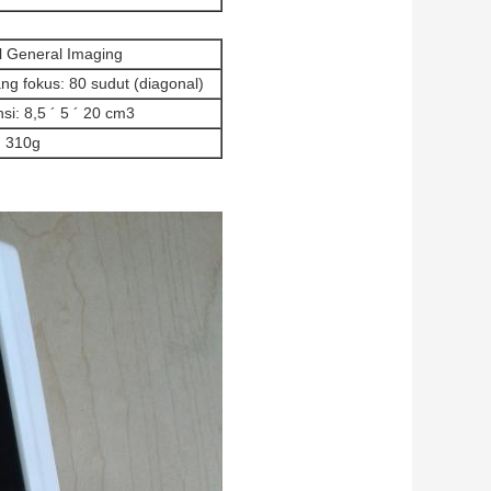
al General Imaging
ng fokus: 80 sudut (diagonal)
si: 8,5 ´ 5 ´ 20 cm3
: 310g