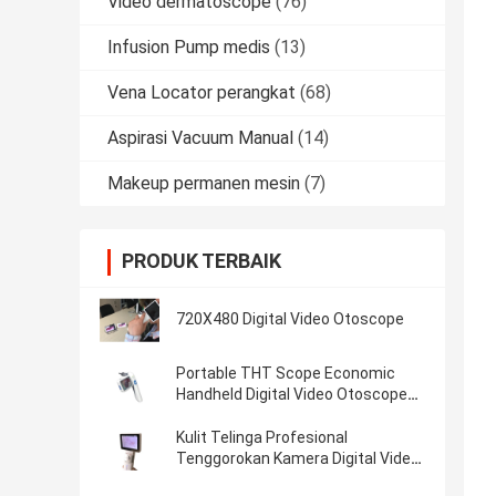
Video dermatoscope
(76)
Infusion Pump medis
(13)
Vena Locator perangkat
(68)
Aspirasi Vacuum Manual
(14)
Makeup permanen mesin
(7)
PRODUK TERBAIK
720X480 Digital Video Otoscope
Portable THT Scope Economic
Handheld Digital Video Otoscope
Dengan Micro SD Flash Card 32G
Kulit Telinga Profesional
Tenggorokan Kamera Digital Video
Otoscope Dengan 1920 x 1080