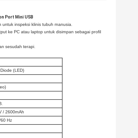
on Port Mini USB
 untuk inspeksi klinis tubuh manusia.
ut ke PC atau laptop untuk disimpan sebagai profil
n sesudah terapi.
g Diode (LED)
eo)
B.
.7V / 2600mAh
/60 Hz