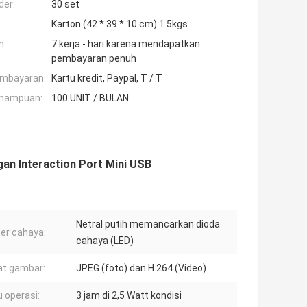
der:
30 set
Karton (42 * 39 * 10 cm) 1.5kgs
n:
7 kerja - hari karena mendapatkan
pembayaran penuh
embayaran:
Kartu kredit, Paypal, T / T
mampuan:
100 UNIT / BULAN
ngan Interaction Port Mini USB
Netral putih memancarkan dioda
er cahaya:
cahaya (LED)
t gambar:
JPEG (foto) dan H.264 (Video)
 operasi:
3 jam di 2,5 Watt kondisi