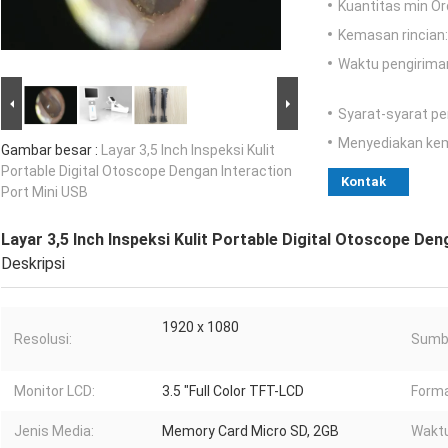
Kuantitas min Or
Kemasan rincian:
Waktu pengirima
Syarat-syarat p
Menyediakan ke
Gambar besar :
Layar 3,5 Inch Inspeksi Kulit
Portable Digital Otoscope Dengan Interaction
Kontak
Port Mini USB
Layar 3,5 Inch Inspeksi Kulit Portable Digital Otoscope De
Deskripsi
1920 x 1080
Resolusi:
Sumb
Monitor LCD:
3.5 "Full Color TFT-LCD
Forma
Jenis Media:
Memory Card Micro SD, 2GB
Waktu