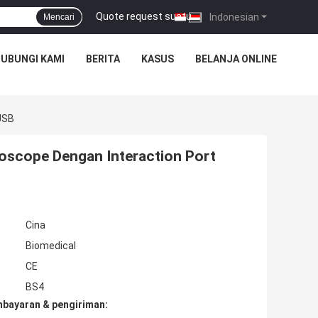
Quote request suatu
|
Indonesian
Mencari
UBUNGI KAMI
BERITA
KASUS
BELANJA ONLINE
 USB
Otoscope Dengan Interaction Port
Cina
Biomedical
CE
BS4
mbayaran & pengiriman: