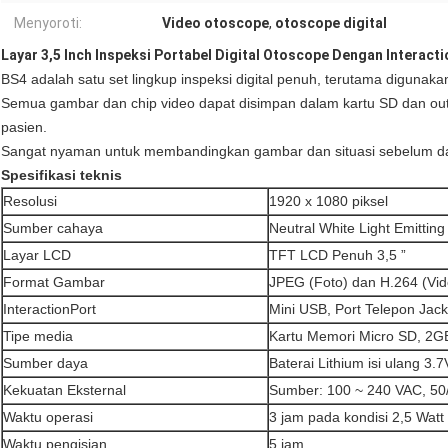
Menyoroti:
Video otoscope
,
otoscope digital
Layar 3,5 Inch Inspeksi Portabel Digital Otoscope Dengan Interacti
BS4 adalah satu set lingkup inspeksi digital penuh, terutama digunakan
Semua gambar dan chip video dapat disimpan dalam kartu SD dan outp
pasien.
Sangat nyaman untuk membandingkan gambar dan situasi sebelum da
Spesifikasi teknis
Resolusi
1920 x 1080 piksel
Sumber cahaya
Neutral White Light Emittin
Layar LCD
TFT LCD Penuh 3,5 ”
Format Gambar
JPEG (Foto) dan H.264 (Vid
InteractionPort
Mini USB, Port Telepon Jack
Tipe media
Kartu Memori Micro SD, 2G
Sumber daya
Baterai Lithium isi ulang 3
Kekuatan Eksternal
Sumber: 100 ~ 240 VAC, 50
Waktu operasi
3 jam pada kondisi 2,5 Watt
Waktu pengisian
5 jam