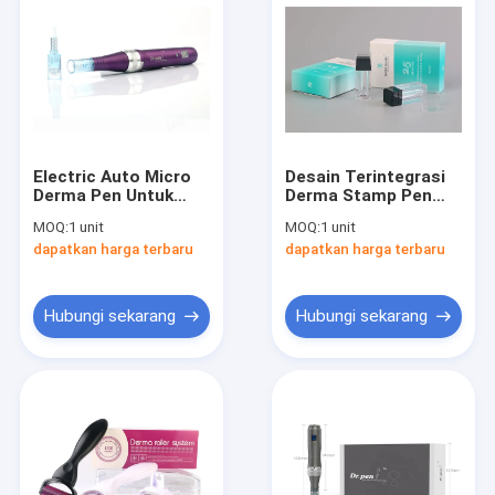
Electric Auto Micro
Desain Terintegrasi
Derma Pen Untuk
Derma Stamp Pen
Perawatan
Titanium 25 pin
MOQ:
1 unit
MOQ:
1 unit
Mesotherapy Kulit
Sistem Terapi
dapatkan harga terbaru
dapatkan harga terbaru
Dengan Layar
Microneedling Untuk
Kecepatan Tampilan
MTS
Hubungi sekarang
Hubungi sekarang
Rumah
Produk
Tentang kami