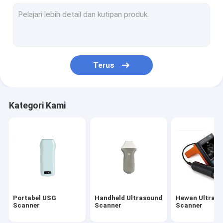
Inframerah Vein Finder
Penganalisa Kulit Digital
Pemindai Ultrasound Warna Doppler
Terus
Peralatan Pelindung Pribadi APD
Digital Video Otoscope
Kategori Kami
Micro Derma Pen
Mesin Wajah Frekuensi Radio
Kamera Fundus Digital
Digital elektronik Colposcope
Portabel USG
Handheld Ultrasound
Hewan Ultras
multi-parameter monitor pasien
Scanner
Scanner
Scanner