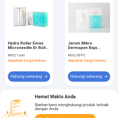
Hydra Roller Emas
Jarum Mikro
Microneedle Dr Roller
Dermapen Baja
Derma Roller Stamp
Tahan Karat
MOQ:
1 unit
MOQ:
50 PC
Dengan 10ml
dapatkan harga terbaru
dapatkan harga terbaru
Kapasitas Asam
Hyaluronic
Hubungi sekarang
Hubungi sekarang
Hemat Waktu Anda
Biarkan kami menghubungi produk terbaik
dengan Anda.