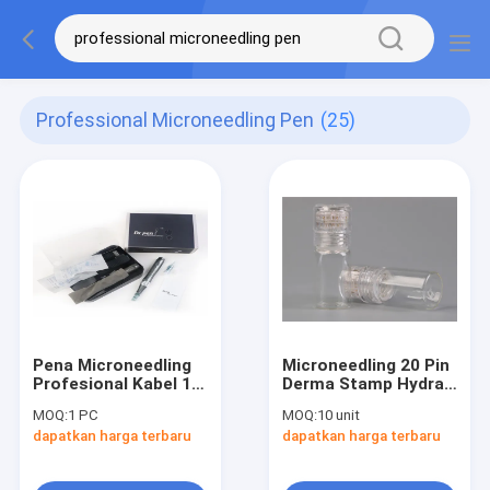
Professional Microneedling Pen
(25)
Pena Microneedling
Microneedling 20 Pin
Profesional Kabel 16
Derma Stamp Hydra
Pin Mesin Jarum
Needle Roller
MOQ:
1 PC
MOQ:
10 unit
Mikro Untuk Ahli
Titanium + 24K Emas
dapatkan harga terbaru
dapatkan harga terbaru
Kecantikan
Disepuh