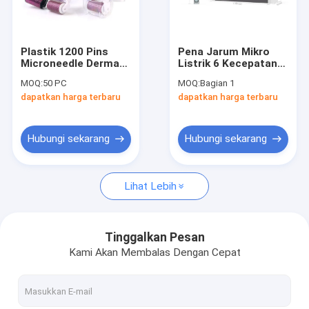
Tur Pabrik
Kontrol kualitas
Plastik 1200 Pins
Pena Jarum Mikro
Microneedle Derma
Listrik 6 Kecepatan
Hubungi kami
Roller Untuk Selulit
dengan Tampilan
MOQ:
50 PC
MOQ:
Bagian 1
Stretch Marks
Layar Digital 0-
dapatkan harga terbaru
dapatkan harga terbaru
2.5mm Panjang
Berita
Jarum yang Dapat
Disesuaikan
kasus
Hubungi sekarang
Hubungi sekarang
Shopping Online
Lihat Lebih
Portabel USG Scanner
Tinggalkan Pesan
Kami Akan Membalas Dengan Cepat
Handheld Ultrasound Scanner
Hewan Ultrasound Scanner