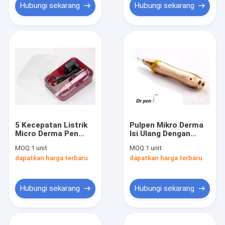
Hubungi sekarang
Hubungi sekarang
5 Kecepatan Listrik
Pulpen Mikro Derma
Micro Derma Pen
Isi Ulang Dengan
Untuk Perawatan
Kecepatan Getaran 5
MOQ:
1 unit
MOQ:
1 unit
Wajah Dengan
Tingkat Terkendali
dapatkan harga terbaru
dapatkan harga terbaru
Baterai Built-In 5V
Untuk Spa
Hubungi sekarang
Hubungi sekarang