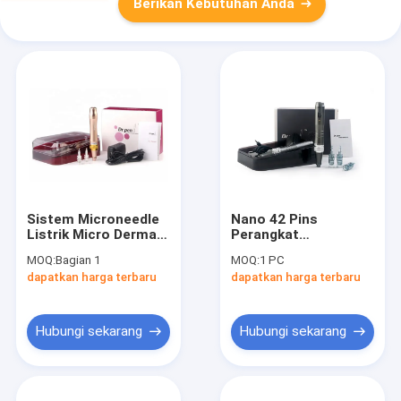
Berikan Kebutuhan Anda
Sistem Microneedle
Nano 42 Pins
Listrik Micro Derma
Perangkat
Pen
Microneedling
MOQ:
Bagian 1
MOQ:
1 PC
Profesional Pena
dapatkan harga terbaru
dapatkan harga terbaru
Microneedling Listrik
Nirkabel
Hubungi sekarang
Hubungi sekarang