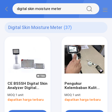
Digital Skin Moisture Meter
(37)
CE BS5SH Digital Skin
Pengukur
Analyzer Digital
Kelembaban Kulit
Moisture Meter Kulit
Digital Kompak
MOQ:
1 unit
MOQ:
1 unit
Untuk Dokter
Dengan Layar 3,5
dapatkan harga terbaru
dapatkan harga terbaru
Inch Nyaman
Digenggam