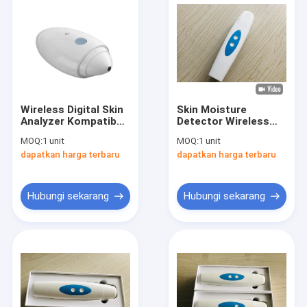
Wireless Digital Skin
Skin Moisture
Analyzer Kompatibel
Detector Wireless
Untuk iOS Andriod
Digital Skin Analyzer
MOQ:
1 unit
MOQ:
1 unit
Dengan HD Lens
Untuk Mengamati
dapatkan harga terbaru
dapatkan harga terbaru
1080P
Permukaan Kulit
Derm Pori
Hubungi sekarang
Hubungi sekarang
Rumah
Produk
Tentang kami