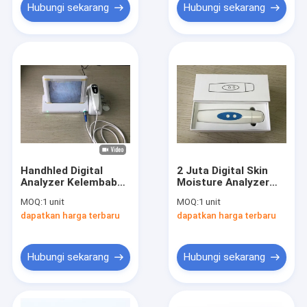
Hubungi sekarang
Hubungi sekarang
Handhled Digital
2 Juta Digital Skin
Analyzer Kelembaban
Moisture Analyzer
Kulit Dan Minyak
Menampilkan Data
MOQ:
1 unit
MOQ:
1 unit
Dengan Analisis
Pigmen Air Minyak
dapatkan harga terbaru
dapatkan harga terbaru
Perangkat Lunak
Fleksibel
Profesional
Hubungi sekarang
Hubungi sekarang