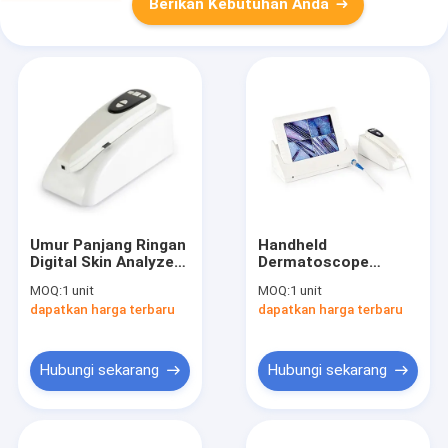
Berikan Kebutuhan Anda
Umur Panjang Ringan
Handheld
Digital Skin Analyzer
Dermatoscope
Kulit Moisture
Kelembaban Kulit
MOQ:
1 unit
MOQ:
1 unit
Checker Dengan
Wajah Dan
dapatkan harga terbaru
dapatkan harga terbaru
Lensa UV
Penganalisis Minyak
Wifi Scalp Analyzer
Hubungi sekarang
Hubungi sekarang