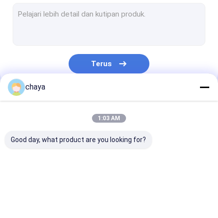
Inframerah Vein Finder
Penganalisa Kulit Digital
Pemindai Ultrasound Warna Doppler
Terus
Peralatan Pelindung Pribadi APD
chaya
Digital Video Otoscope
Kategori Kami
Micro Derma Pen
1:03 AM
Mesin Wajah Frekuensi Radio
Good day, what product are you looking for?
Kamera Fundus Digital
Digital elektronik Colposcope
Portabel USG
Handheld Ultrasound
Hewan Ultras
multi-parameter monitor pasien
Scanner
Scanner
Scanner