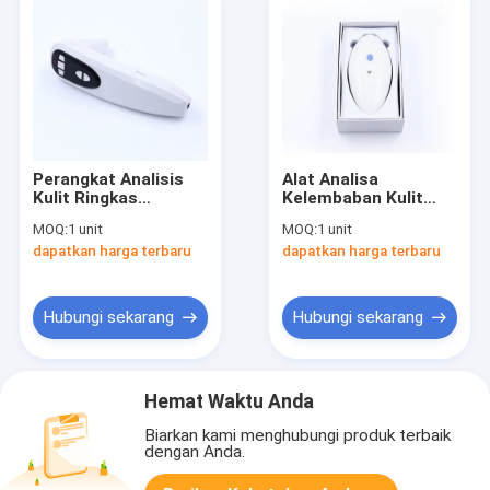
Perangkat Analisis
Alat Analisa
Kulit Ringkas
Kelembaban Kulit
Detektor
Digital Kecil Built-In
MOQ:
1 unit
MOQ:
1 unit
Kelembaban Kulit
Wifi Mendukung
dapatkan harga terbaru
dapatkan harga terbaru
Digital Dengan
Mobilephone Dan PC
Pembesaran 200 Kali
Hubungi sekarang
Hubungi sekarang
Hemat Waktu Anda
Biarkan kami menghubungi produk terbaik
dengan Anda.