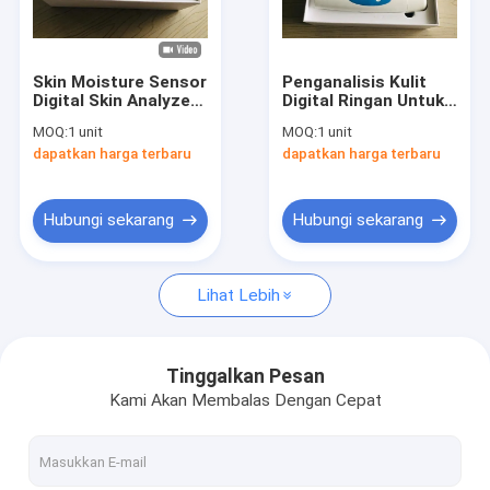
Tur Pabrik
Kontrol kualitas
Skin Moisture Sensor
Penganalisis Kulit
Digital Skin Analyzer
Digital Ringan Untuk
Hubungi kami
Dengan Skin Lense
Memeriksa
MOQ:
1 unit
MOQ:
1 unit
Dan Scalp Lense
Persentase Pigmen
dapatkan harga terbaru
dapatkan harga terbaru
Air Minyak Yang
Berita
Fleksibel
kasus
Hubungi sekarang
Hubungi sekarang
Shopping Online
Lihat Lebih
Portabel USG Scanner
Tinggalkan Pesan
Kami Akan Membalas Dengan Cepat
Handheld Ultrasound Scanner
Hewan Ultrasound Scanner