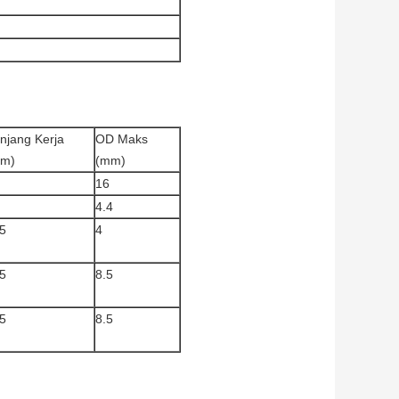
njang Kerja
OD Maks
m)
(mm)
16
4.4
5
4
5
8.5
5
8.5