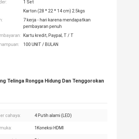
der:
1 Set
Karton (28 * 22 * ​​14 cm) 2.5kgs
n:
7 kerja - hari karena mendapatkan
pembayaran penuh
embayaran:
Kartu kredit, Paypal, T / T
mampuan:
100 UNIT / BULAN
ang Telinga Rongga Hidung Dan Tenggorokan
er cahaya:
4 Putih alami (LED)
rmuka:
1Koneksi HDMI