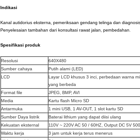
Indikasi
Kanal autidorius eksterna, pemeriksaan gendang telinga dan diagnos
Penyelesaian tambahan dari konsultasi rawat jalan, pembedahan.
Spesifikasi produk
Resolusi
640X480
Sumber cahaya
Putih alami (LED)
LCD
Layar LCD khusus 3 inci, perbedaan warna m
yang berbeda
Format file
JPEG, BMP, AVI
Media
Kartu flash Micro SD
Antarmuka
1 mini USB, 1 AV-OUT, 1 slot kartu SD
Sumber Daya listrik
Baterai lithium yang dapat diisi ulang
Kekuatan eksternal
110V ~ 220V AC 50 / 60HZ, Output DC 5V 5
Waktu kerja
3 jam untuk kerja terus menerus