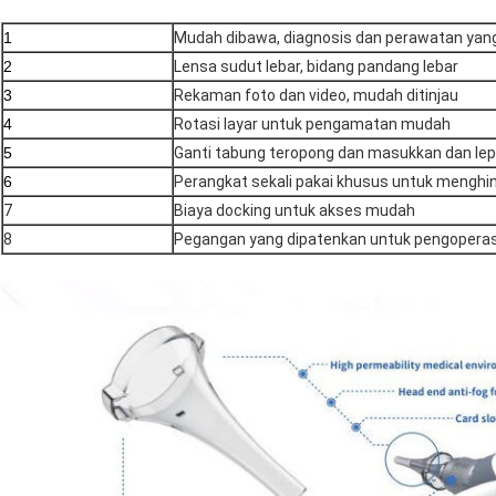
1
Mudah dibawa, diagnosis dan perawatan yan
2
Lensa sudut lebar, bidang pandang lebar
3
Rekaman foto dan video, mudah ditinjau
4
Rotasi layar untuk pengamatan mudah
5
Ganti tabung teropong dan masukkan dan le
6
Perangkat sekali pakai khusus untuk menghind
7
Biaya docking untuk akses mudah
8
Pegangan yang dipatenkan untuk pengopera