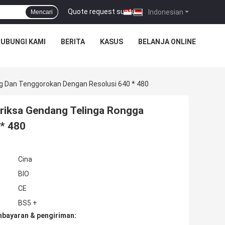
Quote request suatu
|
Indonesian
Mencari
UBUNGI KAMI
BERITA
KASUS
BELANJA ONLINE
g Dan Tenggorokan Dengan Resolusi 640 * 480
riksa Gendang Telinga Rongga
* 480
Cina
BIO
CE
BS5 +
mbayaran & pengiriman: