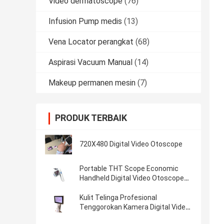
Video dermatoscope
(76)
Infusion Pump medis
(13)
Vena Locator perangkat
(68)
Aspirasi Vacuum Manual
(14)
Makeup permanen mesin
(7)
PRODUK TERBAIK
720X480 Digital Video Otoscope
Portable THT Scope Economic
Handheld Digital Video Otoscope
Dengan Micro SD Flash Card 32G
Kulit Telinga Profesional
Tenggorokan Kamera Digital Video
Otoscope Dengan 1920 x 1080