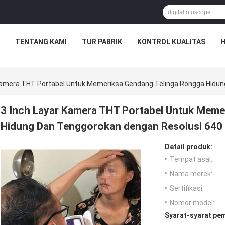
TENTANG KAMI
TUR PABRIK
KONTROL KUALITAS
H
 Kamera THT Portabel Untuk Memeriksa Gendang Telinga Rongga Hidun
3 Inch Layar Kamera THT Portabel Untuk Meme
Hidung Dan Tenggorokan dengan Resolusi 640 
Detail produk:
Tempat asal:
Nama merek:
Sertifikasi:
Nomor model:
Syarat-syarat pe