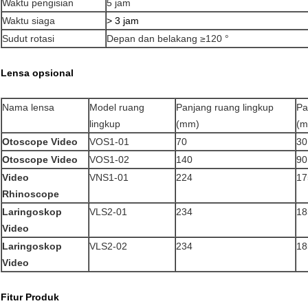
Waktu pengisian
5 jam
Waktu siaga
> 3 jam
Sudut rotasi
Depan dan belakang ≥120 °
Lensa opsional
Nama lensa
Model ruang
Panjang ruang lingkup
Pa
lingkup
(mm)
(m
Otoscope Video
VOS1-01
70
30
Otoscope Video
VOS1-02
140
90
Video
VNS1-01
224
17
Rhinoscope
Laringoskop
VLS2-01
234
18
Video
Laringoskop
VLS2-02
234
18
Video
Fitur Produk