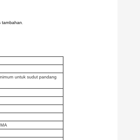
is tambahan.
inimum untuk sudut pandang
00MA