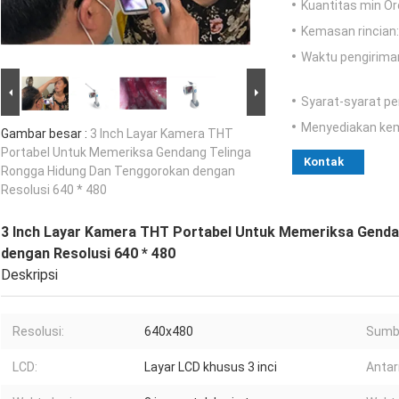
Kuantitas min Or
Kemasan rincian:
Waktu pengirima
Syarat-syarat p
Menyediakan ke
Gambar besar :
3 Inch Layar Kamera THT
Portabel Untuk Memeriksa Gendang Telinga
Kontak
Rongga Hidung Dan Tenggorokan dengan
Resolusi 640 * 480
3 Inch Layar Kamera THT Portabel Untuk Memeriksa Gend
dengan Resolusi 640 * 480
Deskripsi
Resolusi:
640x480
Sumb
LCD:
Layar LCD khusus 3 inci
Anta