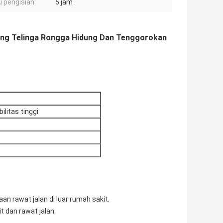
 pengisian:
5 jam
ang Telinga Rongga Hidung Dan Tenggorokan
litas tinggi
an rawat jalan di luar rumah sakit.
 dan rawat jalan.