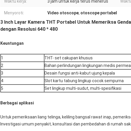
Waktu kerja:
3 jam untuk kerja terus menerus
Waktu
Menyoroti:
Video otoscope
,
otoscope portabel
3 Inch Layar Kamera THT Portabel Untuk Memeriksa Gend
dengan Resolusi 640 * 480
Keuntungan
1
THT- set cakupan khusus
2
Bahan perlindungan lingkungan medis permeabi
3
Desain fungsi anti-kabut ujung kepala
4
Slot kartu tabung lingkup cocok sempurna
5
Set lingkup multi-sudut, multi-spesifikasi
Berbagai aplikasi
Untuk pemeriksaan liang telinga, keliling bangsal rawat inap, pemeriksa
Investigasi umum penyakit, konsultasi dan pembedahan di rumah sakit