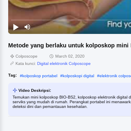
Metode yang berlaku untuk kolposkop mini
Colposcope
March 02, 2020
Kata kunci:
Digital elektronik Colposcope
Tag:
#
kolposkop portabel
#
kolposkopi digital
#
elektronik colpo
Video Deskripsi:
Temukan mini kolposkop BIO-BS2, kolposkop elektronik digital d
serviks yang mudah di rumah. Perangkat portabel ini menawark
deteksi dini dan pemantauan kesehatan.