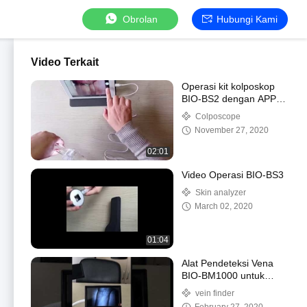
Obrolan
Hubungi Kami
Video Terkait
Operasi kit kolposkop
BIO-BS2 dengan APP di
PAD
Colposcope
November 27, 2020
02:01
Video Operasi BIO-BS3
Skin analyzer
March 02, 2020
01:04
Alat Pendeteksi Vena
BIO-BM1000 untuk
punggung
vein finder
tangan+pergelangan