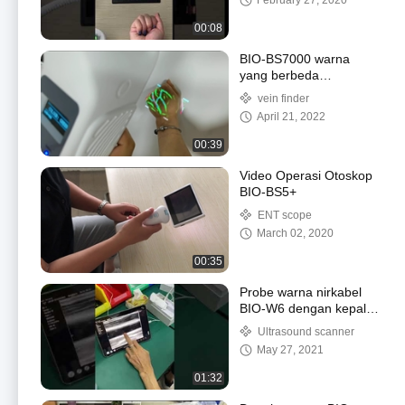
February 27, 2020
tangan
00:08
BIO-BS7000 warna
yang berbeda
menunjukkan
vein finder
kedalaman kapal yang
April 21, 2022
berbeda
00:39
Video Operasi Otoskop
BIO-BS5+
ENT scope
March 02, 2020
00:35
Probe warna nirkabel
BIO-W6 dengan kepala
ganda cembung + linier
Ultrasound scanner
May 27, 2021
01:32